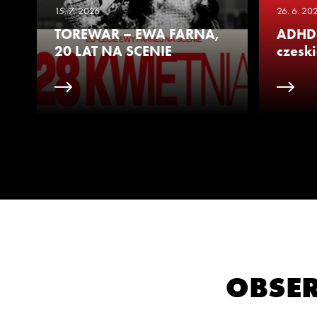
15. 7. 2026
26. 6. 20
TOREWAR – EWA FARNA,
ADHD 
20 LAT NA SCENIE
czeski
OBSER