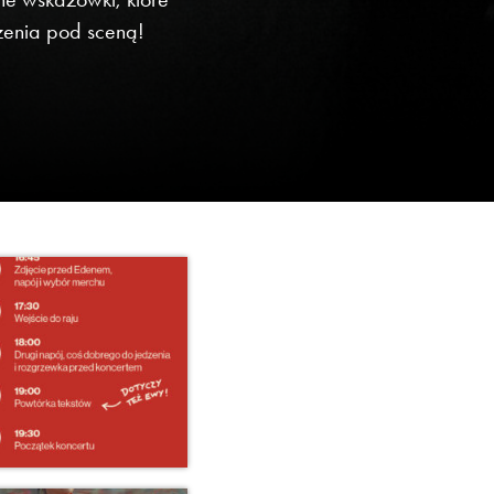
enia pod sceną!