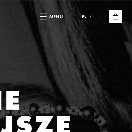
PL
IE
JSZE