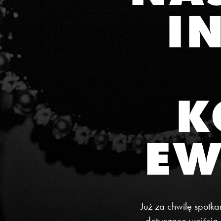
I
K
EW
Już za chwilę spotk
dotyczące wejścia,