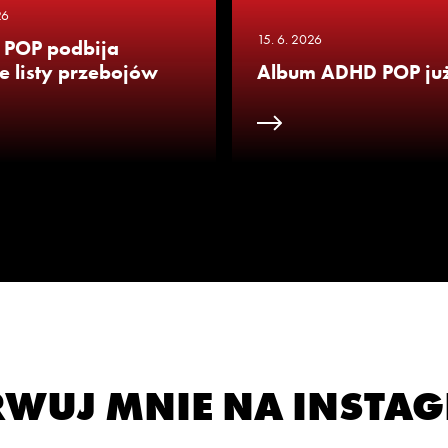
26
15. 6. 2026
POP podbija
e listy przebojów
Album ADHD POP już 
WUJ MNIE NA INSTA