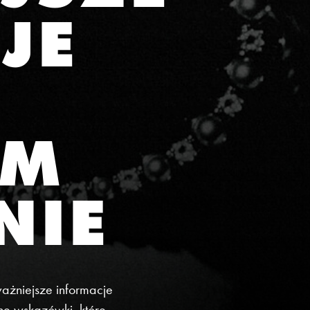
JE
EM
NIE
ażniejsze informacje
ne wskazówki, które