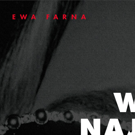
EWA FARNA
W
NA