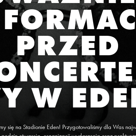
NFORMAC
PRZED
ONCERT
Y W EDE
amy się na Stadionie Eden! Przygotowaliśmy dla Was najw
 godzin otwarcia, organizacji wydarzenia oraz praktycz