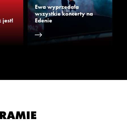
Ewa wyprzedała
wszystkie koncerty na
jest!
Edenie
GRAMIE