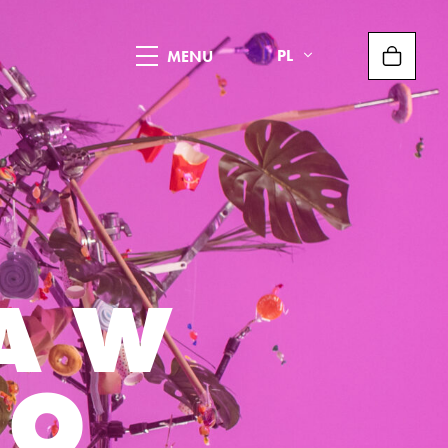
PL
A W
 O