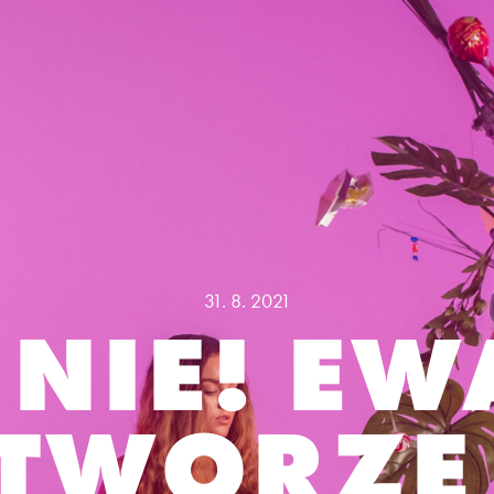
31. 8. 2021
 NIE! EW
TWORZE