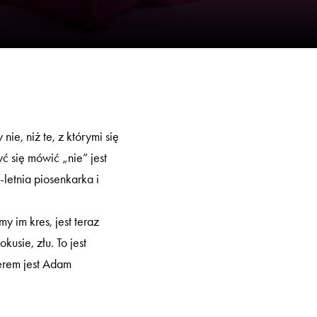
e, niż te, z którymi się
ć się mówić „nie” jest
letnia piosenkarka i
 im kres, jest teraz
usie, złu. To jest
erem jest Adam