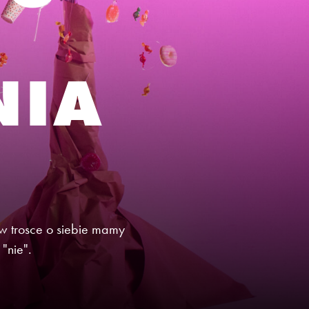
NIA
w trosce o siebie mamy
"nie".