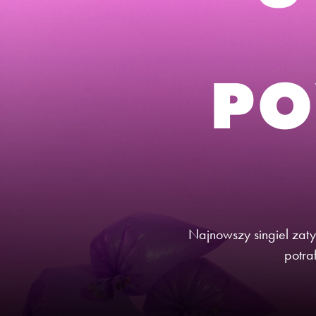
PO
Najnowszy singiel zat
potra