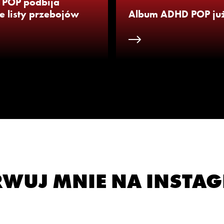
POP podbija
e listy przebojów
Album ADHD POP już 
WUJ MNIE NA INSTA