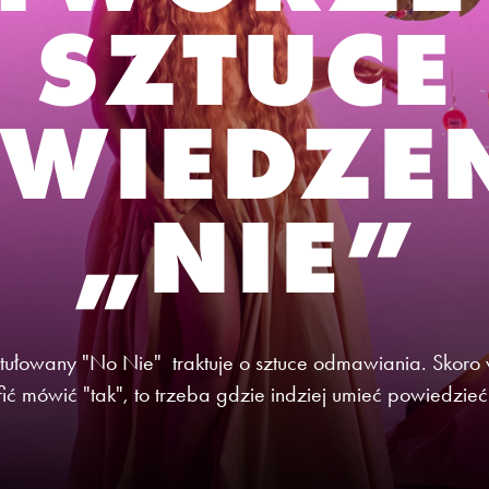
SZTUCE
WIEDZE
„NIE”
ytułowany "No Nie" traktuje o sztuce odmawiania. Skoro 
fić mówić "tak", to trzeba gdzie indziej umieć powiedzieć 