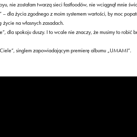
yu, nie zostałam twarzą sieci fastfoodów, nie wciągnął mnie św
” – dla życia zgodnego z moim systemem wartości, by moc popat
ę życie na własnych zasadach.
e”, dla spokoju duszy. I to wcale nie znaczy, że musimy to robić 
 „Ciele”, singlem zapowiadającym premierę albumu „UMAMI”.