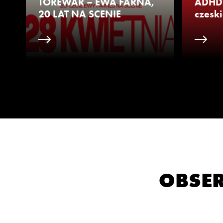
TOREWAR – EWA FARNA,
ADHD 
20 LAT NA SCENIE
czeski
OBSER