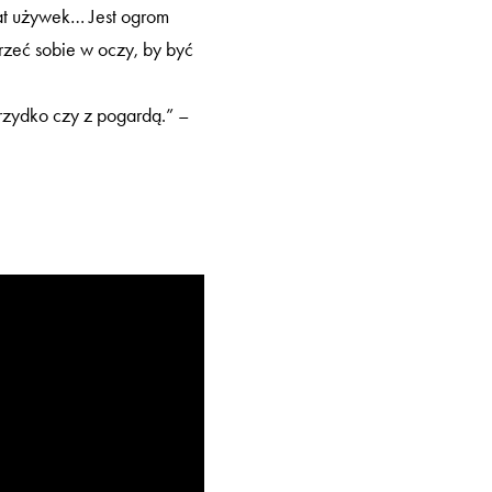
iat używek… Jest ogrom
rzeć sobie w oczy, by być
brzydko czy z pogardą.” –