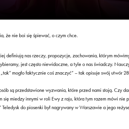
, że nie boi się śpiewać, o czym chce.
j definiują nas rzeczy, propozycje, zachowania, którym mówimy ni
bieramy, jest często niewidoczne, a tyle o nas świadczy. Nauczy
tak” mogło faktycznie coś znaczyć” – tak opisuje swój utwór 28-
osób są przedstawione wyzwania, które przed nami stoją. Czy damy
ię miedzy innymi w roli Ewy z raju, która tym razem mówi nie pok
” Teledysk do piosenki był nagrywany w Warszawie a jego reżys