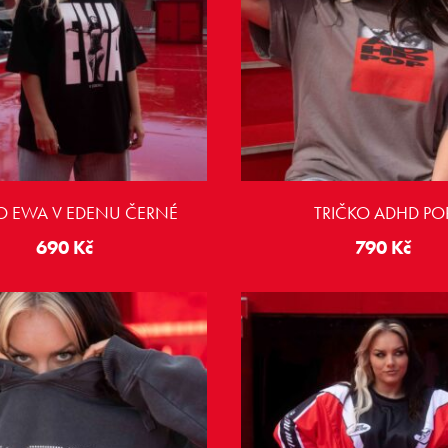
O EWA V EDENU ČERNÉ
TRIČKO ADHD PO
690
Kč
790
Kč