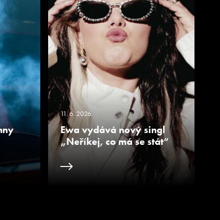
11. 6. 2026
hny
Ewa vydává nový singl
„Neříkej, co má se stát“