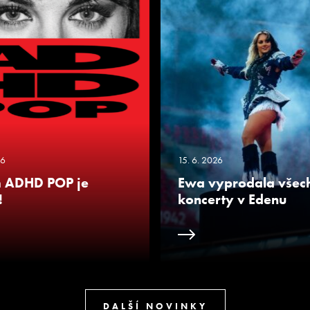
26
15. 6. 2026
 ADHD POP je
Ewa vyprodala všec
!
koncerty v Edenu
DALŠÍ NOVINKY