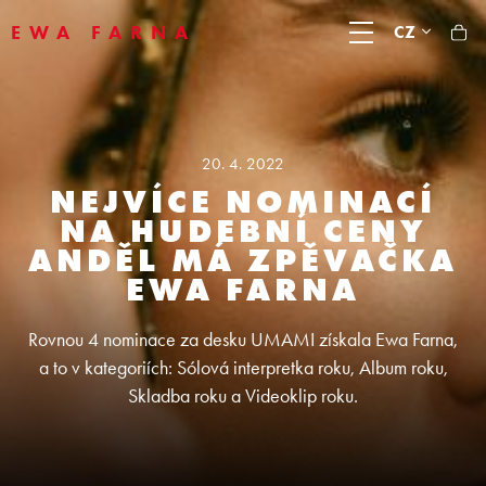
EWA FARNA
CZ
20. 4. 2022
NEJVÍCE NOMINACÍ
NA HUDEBNÍ CENY
ANDĚL MÁ ZPĚVAČKA
EWA FARNA
Rovnou 4 nominace za desku UMAMI získala Ewa Farna,
a to v kategoriích: Sólová interpretka roku, Album roku,
Skladba roku a Videoklip roku.