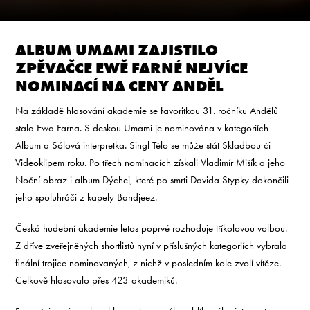
ALBUM UMAMI ZAJISTILO
ZPĚVAČCE EWĚ FARNÉ NEJVÍCE
NOMINACÍ NA CENY ANDĚL
Na základě hlasování akademie se favoritkou 31. ročníku Andělů
stala Ewa Farna. S deskou Umami je nominována v kategoriích
Album a Sólová interpretka. Singl Tělo se může stát Skladbou či
Videoklipem roku. Po třech nominacích získali Vladimír Mišík a jeho
Noční obraz i album Dýchej, které po smrti Davida Stypky dokončili
jeho spoluhráči z kapely Bandjeez.
Česká hudební akademie letos poprvé rozhoduje tříkolovou volbou.
Z dříve zveřejněných shortlistů nyní v příslušných kategoriích vybrala
finální trojice nominovaných, z nichž v posledním kole zvolí vítěze.
Celkově hlasovalo přes 423 akademiků.