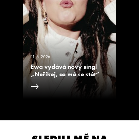
11. 6. 2026
Ewa vydává nový singl
„Neříkej, co má se stát“