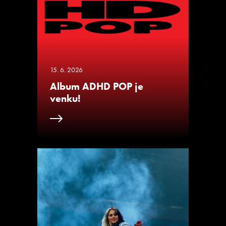
15. 6. 2026
Album ADHD POP je
venku!