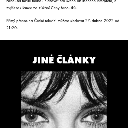
Fanoušci navíc mohou hlasovat pro svého oblíbeného interpreta, a
zvýšit tak šance za získání Ceny fanoušků.
Přímý přenos na České televizi můžete sledovat 27. dubna 2022 od
21:20.
JINÉ ČLÁNKY