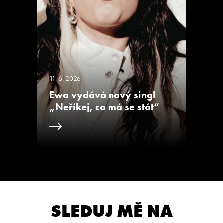
11. 6. 2026
Ewa vydává nový singl
„Neříkej, co má se stát“
SLEDUJ MĚ NA