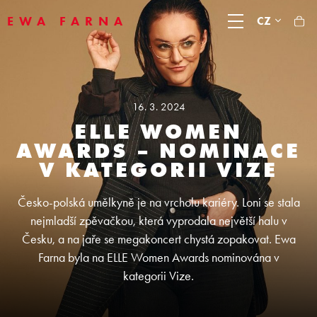
EWA FARNA
CZ
16. 3. 2024
ELLE WOMEN
AWARDS – NOMINACE
V KATEGORII VIZE
Česko-polská umělkyně je na vrcholu kariéry. Loni se stala
nejmladší zpěvačkou, která vyprodala největší halu v
Česku, a na jaře se megakoncert chystá zopakovat. Ewa
Farna byla na ELLE Women Awards nominována v
kategorii Vize.