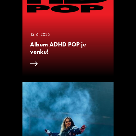
15. 6. 2026
Album ADHD POP je
venku!