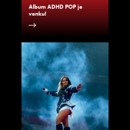
Album ADHD POP je
venku!