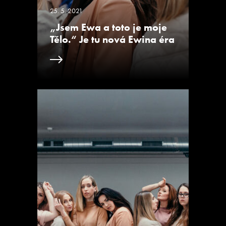
25. 5. 2021
„Jsem Ewa a toto je moje
Tělo.“ Je tu nová Ewina éra