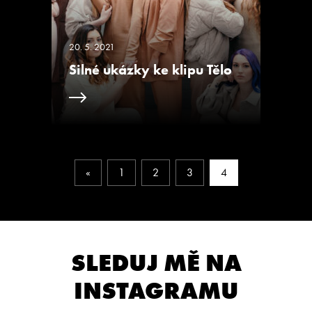
20. 5. 2021
Silné ukázky ke klipu Tělo
«
1
2
3
4
SLEDUJ MĚ NA
INSTAGRAMU