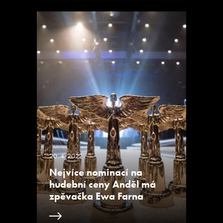
20. 4. 2022
Nejvíce nominací na
hudební ceny Anděl má
zpěvačka Ewa Farna