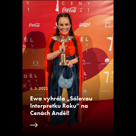
6. 5. 2022
Ewa vyhrála „Sólovou
Interpretku Roku“ na
Cenách Anděl!